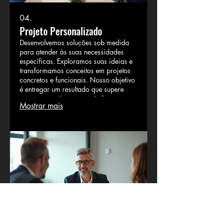
04.
Projeto Personalizado
Desenvolvemos soluções sob medida
para atender às suas necessidades
específicas. Exploramos suas ideias e
transformamos conceitos em projetos
concretos e funcionais. Nosso objetivo
é entregar um resultado que supere
suas expectativas, garantindo
Mostrar mais
adaptação e exclusividade. Conte
conosco para dar vida às suas visões
mais ambiciosas.