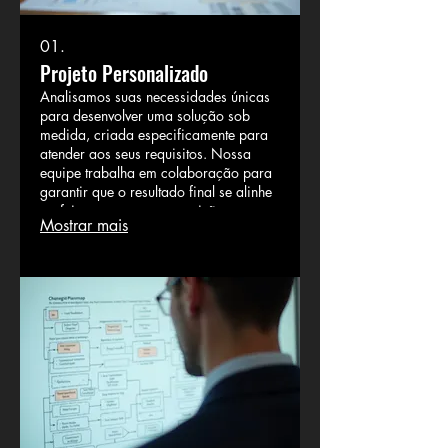
01.
Projeto Personalizado
Analisamos suas necessidades únicas
para desenvolver uma solução sob
medida, criada especificamente para
atender aos seus requisitos. Nossa
equipe trabalha em colaboração para
garantir que o resultado final se alinhe
perfeitamente com a sua visão e
Mostrar mais
objetivos, proporcionando resultados
excepcionais.