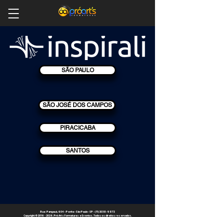
SÃO PAULO
SÃO JOSÉ DOS CAMPOS
PIRACICABA
SANTOS
Rua: Pangauá, 604 - Penha - São Paulo - SP - (11) 2038-9872
​Copyright © 2016 - 2026. Pró Arts Formaturas e Eventos. Todos os direitos reservados.